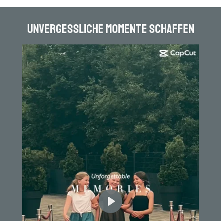
Unvergessliche Momente schaffen
P